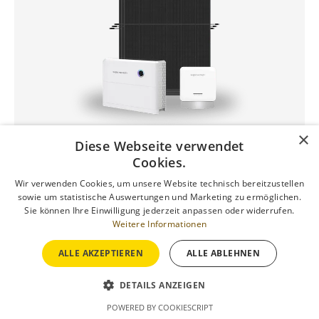
×
Diese Webseite verwendet
Cookies.
10 kWp Solaranlage
Wir verwenden Cookies, um unsere Website technisch bereitzustellen
Ideal für Familien mit
sowie um statistische Auswertungen und Marketing zu ermöglichen.
Sie können Ihre Einwilligung jederzeit anpassen oder widerrufen.
durchschnittlichem
Weitere Informationen
Stromverbrauch
ALLE AKZEPTIEREN
ALLE ABLEHNEN
Für Haushalte mit wachsendem
DETAILS ANZEIGEN
Energiebedarf, z. B. durch
POWERED BY COOKIESCRIPT